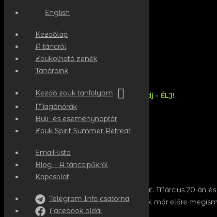
English
Kezdőlap
A táncról
Zoukolható zenék
Tanáraink
Kezdő zouk tanfolyam
Táncolj - Áramolj - Kapcsolódj - ÉLJ!
Magánórák
Buli- és eseménynaptár
Zouk Spirit Summer Retreat
Email-lista
Csoportos órák rendje
Blog – A tánccipőkről
Kapcsolat
A
kezdő tanfolyam
unk hétfő esténként fut. Március 20-án és
Telegram Info csatorna
Autentica SBK
buliba a tánctanításra, ahol már előre megism
Facebook oldal