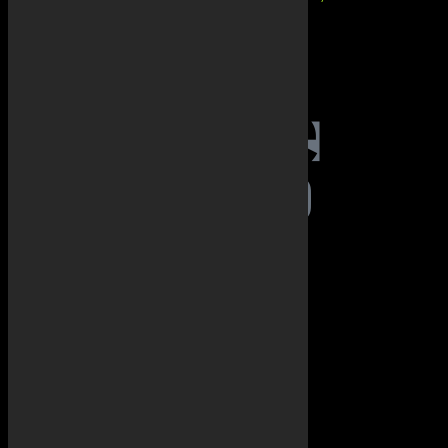
Email lista feliratkozás
Instagram
Facebook oldal
A zenékért felel