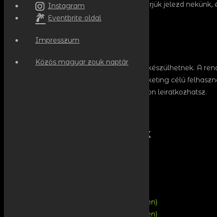
Ha szeretnél zeneiséget tanulni, akkor kérjük jelezd nekünk, é
Instagram
Eventbrite oldal
loading...
Impresszum
Powered by
Pretty Google Calendar
Közös magyar zouk naptár
A rendezvényen kép- és videófelvételek készülhetnek. A re
felvételeken, és a felvételek jövőbeli marketing célú felhas
email címedre, melyről bármikor szabadon leiratkozhatsz.
Következő eseményünk
Kövess minket!
Eventbrite (új események emailben)
Telegram (új események üzenetben)