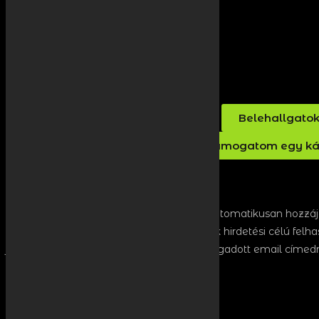
Belehallgato
Támogatom egy ká
Rendezvényeinken való részvételeddel automatikusan hozzájá
fényképeken és videófelvételeken, és azok hirdetési célú fel
jelentkezéseddel hozzájárulsz, hogy a megadott email címedre
szabadon leiratkozhatsz.