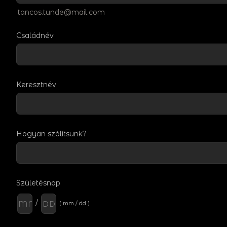
tancos.tunde@mail.com
Családnév
Keresztnév
Hogyan szólítsunk?
Születésnap
/
( mm / dd )