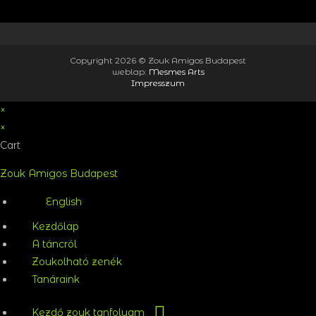
Copyright 2026 © Zouk Amigos Budapest
weblap:
Mesmes Arts
Copyright 2026 © Zouk Amigos Budapest
weblap:
Mesmes Arts
Impresszum
Impresszum
×
×
Cart
Zouk Amigos Budapest
English
Kezdőlap
A táncról
Zoukolható zenék
Tanáraink
Kezdő zouk tanfolyam