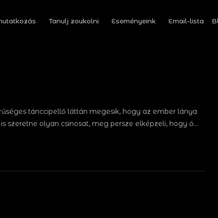
utatkozás
Tanulj zoukolni
Eseményeink
Email-lista
B
rűséges tánccipellő láttán megesik, hogy az ember lánya
ő is szeretne olyan csinosat, meg persze elképzeli, hogy ő…