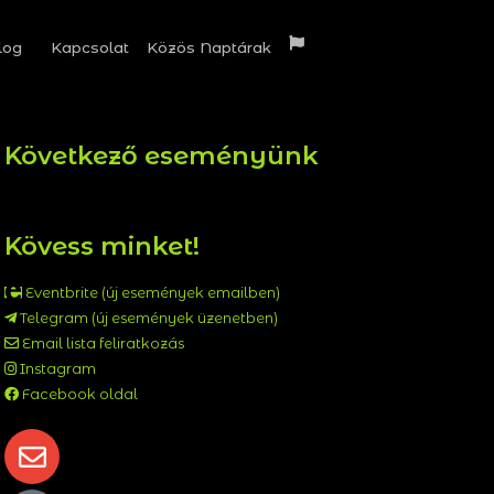
log
Kapcsolat
Közös Naptárak
Következő eseményünk
Kövess minket!
Eventbrite (új események emailben)
Telegram (új események üzenetben)
Email lista feliratkozás
Instagram
Facebook oldal