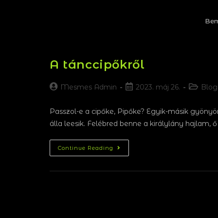
Bem
A tánccipőkről
Mesmes Admin
2023. máj 26.
Blog
Passzol-e a cipőke, Pipőke? Egyik-másik gyönyö
álla leesik. Felébred benne a királylány hajlam, 
Continue Reading