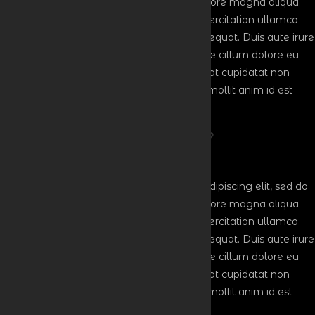
eiusmod tempor incididunt ut labore et dolore magna aliqua.
Ut enim ad minim veniam, quis nostrud exercitation ullamco
laboris nisi ut aliquip ex ea commodo consequat. Duis aute irure
dolor in reprehenderit in voluptate velit esse cillum dolore eu
fugiat nulla pariatur. Excepteur sint occaecat cupidatat non
proident, sunt in culpa qui officia deserunt mollit anim id est
laborum
What is the exact location?
Lorem ipsum dolor sit amet, consectetur adipiscing elit, sed do
eiusmod tempor incididunt ut labore et dolore magna aliqua.
Ut enim ad minim veniam, quis nostrud exercitation ullamco
laboris nisi ut aliquip ex ea commodo consequat. Duis aute irure
dolor in reprehenderit in voluptate velit esse cillum dolore eu
fugiat nulla pariatur. Excepteur sint occaecat cupidatat non
proident, sunt in culpa qui officia deserunt mollit anim id est
laborum