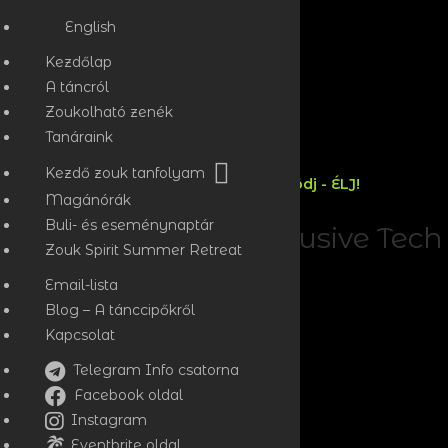
English
Kezdőlap
A táncról
Zoukolható zenék
Tanáraink
Kezdő zouk tanfolyam
Táncolj - Áramolj - Kapcsolódj - ÉLJ!
Magánórák
Buli- és eseménynaptár
Tech Career Fair: Exclusive Tech
Zouk Spirit Summer Retreat
Hiring Event
Email-lista
Blog – A tánccipőkről
Kapcsolat
Telegram Info csatorna
Facebook oldal
Instagram
Eventbrite oldal