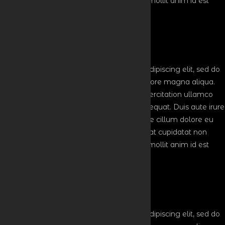
proident, sunt in culpa qui officia deserunt mollit anim id est
laborum
How to attend this event?
Lorem ipsum dolor sit amet, consectetur adipiscing elit, sed do
eiusmod tempor incididunt ut labore et dolore magna aliqua.
Ut enim ad minim veniam, quis nostrud exercitation ullamco
laboris nisi ut aliquip ex ea commodo consequat. Duis aute irure
dolor in reprehenderit in voluptate velit esse cillum dolore eu
fugiat nulla pariatur. Excepteur sint occaecat cupidatat non
proident, sunt in culpa qui officia deserunt mollit anim id est
laborum
When is the event?
Lorem ipsum dolor sit amet, consectetur adipiscing elit, sed do