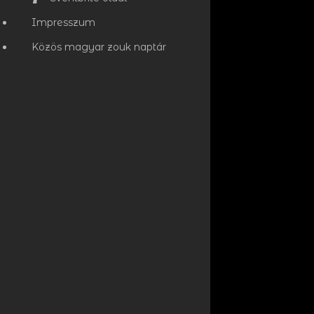
Impresszum
Közös magyar zouk naptár
Event Date:
2026. jún 5.
Event Time:
09:00
Event Location: