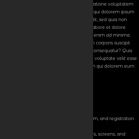
quia consequuntur magni dolores eos qui ratione voluptatem
sequi nesciunt. Neque porro quisquam est, qui dolorem ipsum
quia dolor sit amet, consectetur, adipisci velit, sed quia non
numquam eius modi tempora incidunt ut labore et dolore
magnam aliquam quaerat voluptatem. Ut enim ad minima
veniam, quis nostrum exercitationem ullam corporis suscipit
laboriosam, nisi ut aliquid ex ea commodi consequatur? Quis
autem vel eum iure reprehenderit qui in ea voluptate velit esse
quam nihil molestiae consequatur, vel illum qui dolorem eum
fugiat quo voluptas nulla pariatur.
Event Timelines
1
Pre-Event Setup
8:00 AM - 9:00 AM
Venue setup: arrange seating, stage, podium, and registration
desk.
Test AV equipment: microphones, projectors, screens, and