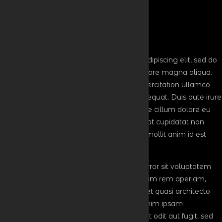
Metropolitan Pavilion, New York, NY, USA
Event Description
Lorem ipsum dolor sit amet, consectetur adipiscing elit, sed do
eiusmod tempor incididunt ut labore et dolore magna aliqua.
Ut enim ad minim veniam, quis nostrud exercitation ullamco
laboris nisi ut aliquip ex ea commodo consequat. Duis aute irure
dolor in reprehenderit in voluptate velit esse cillum dolore eu
fugiat nulla pariatur. Excepteur sint occaecat cupidatat non
proident, sunt in culpa qui officia deserunt mollit anim id est
laborum.
Sed ut perspiciatis unde omnis iste natus error sit voluptatem
accusantium doloremque laudantium, totam rem aperiam,
eaque ipsa quae ab illo inventore veritatis et quasi architecto
beatae vitae dicta sunt explicabo. Nemo enim ipsam
voluptatem quia voluptas sit aspernatur aut odit aut fugit, sed