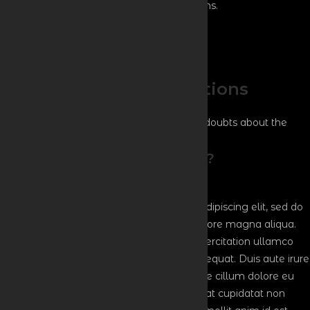
Final networking and informal conversations.
❌ Event Expired
This event expired on
2026. jún 5. 09:00
🎟 Total tickets sold: 0
Frequently asked questions
Explore essential details and clear up any doubts about the
event.
Who can attend this event?
Lorem ipsum dolor sit amet, consectetur adipiscing elit, sed do
eiusmod tempor incididunt ut labore et dolore magna aliqua.
Ut enim ad minim veniam, quis nostrud exercitation ullamco
laboris nisi ut aliquip ex ea commodo consequat. Duis aute irure
dolor in reprehenderit in voluptate velit esse cillum dolore eu
fugiat nulla pariatur. Excepteur sint occaecat cupidatat non