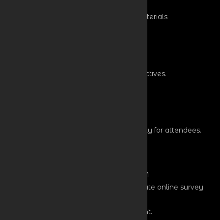
internet connections.
Set up signage, banners, and branding materials
2
Morning Session
9:00 AM - 12:00 PM
Welcome speech by the host/emcee.
Overview of the seminar agenda and objectives.
Topic: „The Future of IT in Business.”
3
Lunch Break
12:00 PM - 1:00 PM
Lunch served. Open networking opportunity for attendees.
Session 1: „Cybersecurity Best Practices.”
4
Post-Event Wrap-Up
4:30 PM - 5:00 PM
Collect attendee feedback forms or distribute online survey
links.
Pack up materials, banners, and equipment.